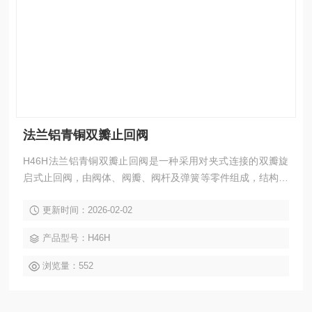
法兰铝青铜双瓣止回阀
H46H法兰铝青铜双瓣止回阀是一种采用对夹式连接的双瓣旋
启式止回阀，由阀体、阀瓣、阀杆及弹簧等零件组成，结构紧
凑。该阀门依靠介质本身流动而自动开闭阀瓣，用于防止管路
更新时间：2026-02-02
介质倒流，又称逆止阀、单向阀、逆流阀和背压阀。阀瓣采用
铝青铜材质，具有优异的耐腐蚀性能，特别适用于水、蒸汽、
产品型号：H46H
油品、海水等介质的纯净管路及工业、环保、水处理、高层建
筑给排水管路，阻止介质逆向流动。
浏览量：552