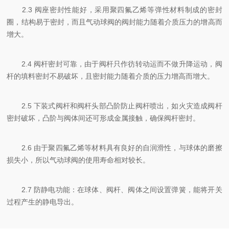
2.3 阀座密封性能好，采用聚四氟乙烯等弹性材料制成的密封
圈，结构易于密封，而且气动球阀的阀封能力随着介质压力的增高而
增大。
2.4 阀杆密封可靠，由于阀杆只作彷转动运而不做升降运动，阀
杆的填料密封不易破坏，且密封能力随着介质的压力增高而增大。
2.5 下装式阀杆和阀杆头部凸阶防止阀杆喷出，如火灾造成阀杆
密封破坏，凸阶与阀体间还可形成金属接触，确保阀杆密封。
2.6 由于聚四氟乙烯等材料具有良好的自润滑性，与球体的磨擦
损失小，所以气动球阀的使用寿命相对较长。
2.7 防静电功能：在球体、阀杆、阀体之间设置弹簧，能将开关
过程产生的静电导出。