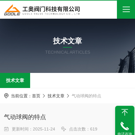
首页
技术文章
关于我们
TECHNICAL ARTICLES
产品中心
新闻中心
技术文章
技术文章
在线留言
当前位置：
首页
技术文章
气动球阀的特点
联系我们
气动球阀的特点
更新时间：2025-11-24
点击次数：619
电话咨询