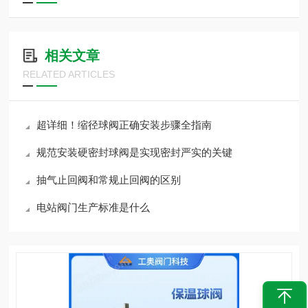
相关文章
RELATED ARTICLES
超详细！缩径球阀正确安装步骤全指南
规范安装硬密封球阀是实现密封严实的关键
抽气止回阀和常规止回阀的区别
电站阀门生产标准是什么