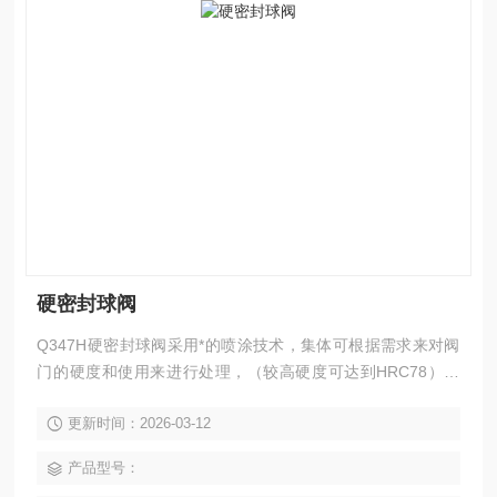
硬密封球阀
Q347H硬密封球阀采用*的喷涂技术，集体可根据需求来对阀
门的硬度和使用来进行处理，（较高硬度可达到HRC78）主
要适用于高温高压的水、蒸汽、石油、煤炭
更新时间：2026-03-12
产品型号：