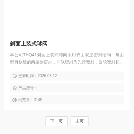
斜面上装式球阀
本公司THQ41斜面上装式球阀采用双面双层密封结构，每面
都有软硬的两层副密封，即软密封为先行密封，当软密封长期
使用而老化后，其硬密封开始作后补密封，克服了因密封老化
更新时间：2026-03-12
而泄漏的致命弱点。本球阀阀基上装式结构形式，可实现管道
现场维修优点。适用于：化工、石油、天然气、冶金、制药、
产品型号：
食品、环保、城建等行业。
浏览量：3149
下一页
末页