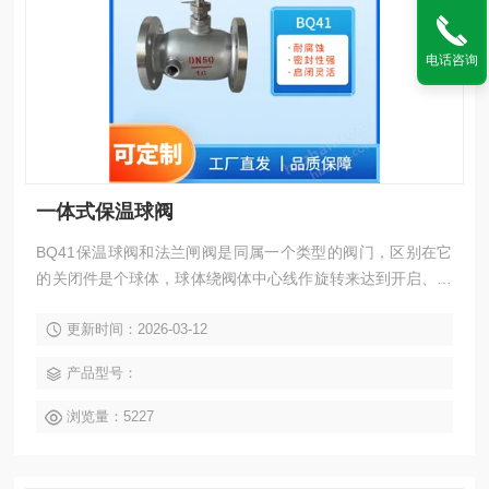
电话咨询
一体式保温球阀
BQ41保温球阀和法兰闸阀是同属一个类型的阀门，区别在它
的关闭件是个球体，球体绕阀体中心线作旋转来达到开启、关
闭的一种阀门。 球阀在管路中主要用来做切断、分配和改变
更新时间：2026-03-12
介质的流动方向。二片式球阀，三片式球阀,是近年来被广泛
采用的一种新型阀门，此类阀门一般水平安装。
产品型号：
浏览量：5227