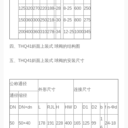
125
320
270
220
188
-
28
8-25
600
250
150
360
300
250
218
-
30
8-25
800
275
200
400
360
310
278
-
34
12-25
1000
345
四、THQ41斜面上装式 球阀的结构图
五、THQ41斜面上装式 球阀的安装尺寸
公称通径
外形尺寸
连接尺寸
通径
缩径
DN
DN×dn
L
RJL
H
HW
D
D1
D2
b
f
n-Φd
1
50
50×40
178
191
228
400
165
125
99
2
4-18
6