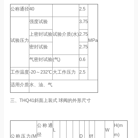
公称通径
40
2.5
强度试验
3.75
上密封试验
试验介质(水)
2.75
试验压力
MPa
密封试验
2.75
气密封试验
(气)
0.6
工作温度
-20～232℃
大工作压力
2.5
适用介质
水、油、气
三、THQ41斜面上装式 球阀的外形尺寸
公称通
H(m
L
W
径
m)
公称压力(M
D
f/f