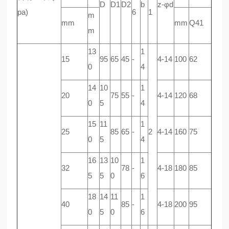
D
D1
D2
b
z-φd
pa)
6
1
m
mm
mm
Q41
m
13
1
15
95
65
45
-
4-14
100
62
0
4
14
10
1
20
75
55
-
4-14
120
68
0
5
4
15
11
1
25
85
65
-
2
4-14
160
75
0
5
4
16
13
10
1
32
78
-
4-18
180
85
5
5
0
6
18
14
11
1
40
85
-
4-18
200
95
0
5
0
6