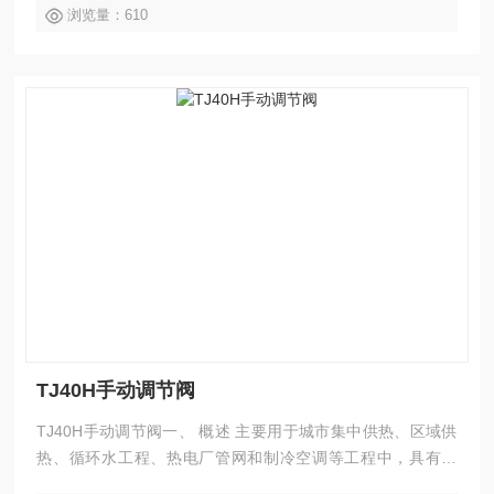
节。调节阀分
浏览量：610
TJ40H手动调节阀
TJ40H手动调节阀一、 概述 主要用于城市集中供热、区域供
热、循环水工程、热电厂管网和制冷空调等工程中，具有截
止、节流和调节流量的作用，可取代节流孔板，是一种改变孔