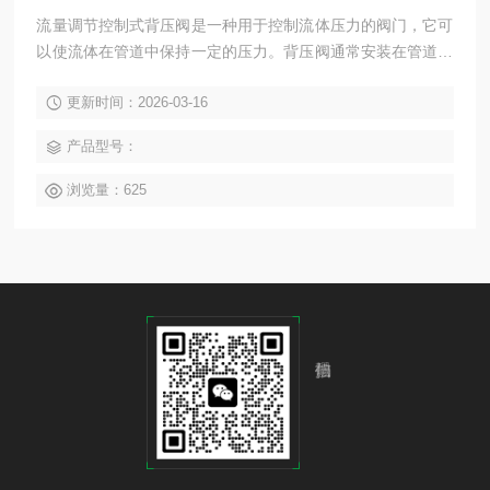
流量调节控制式背压阀是一种用于控制流体压力的阀门，它可
以使流体在管道中保持一定的压力。背压阀通常安装在管道末
端，用于防止管道内的流体倒流或回流，并且可以控制流体的
更新时间：2026-03-16
流量和压力。背压阀的工作原理是通过调节阀门的开度来控制
流体的压力，当管道内的压力超过设定值时，阀门自动关闭，
产品型号：
防止流体倒流或回流。背压阀广泛应用于化工、石油、天然
气、水处理等领域。
浏览量：625