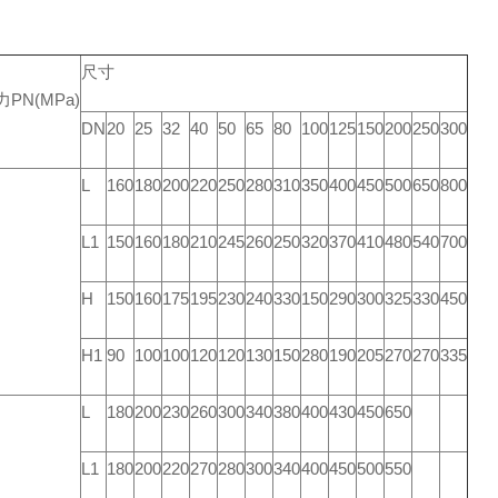
尺寸
PN(MPa)
DN
20
25
32
40
50
65
80
100
125
150
200
250
300
L
160
180
200
220
250
280
310
350
400
450
500
650
800
L1
150
160
180
210
245
260
250
320
370
410
480
540
700
H
150
160
175
195
230
240
330
150
290
300
325
330
450
H1
90
100
100
120
120
130
150
280
190
205
270
270
335
L
180
200
230
260
300
340
380
400
430
450
650
L1
180
200
220
270
280
300
340
400
450
500
550