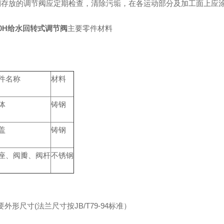
期存放的调节阀应定期检查，清除污垢，在各运动部分及加工面上应
40H给水回转式调节阀
主要零件材料
件名称
材料
体
铸钢
盖
铸钢
座、阀瓣、阀杆
不锈钢
外形尺寸(法兰尺寸按JB/T79-94标准）