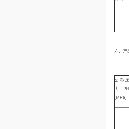
六、产
公称
力P
(MPa)