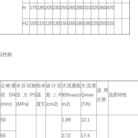
H
175
185
205
230
255
265
280
310
325
360
470
H1
105
115
120
130
150
165
180
180
225
250
310
品性能
压
公称通
水压试验
给水
设计压
大流通面
大流星
适用
N
径DN
压力PS
温
差△P
积fmax(c
Qmax
流星特性
介质
(mm)
(MPa)
度℃
(cm2)
m2)
(T/h)
50
1.89
12.1
65
2.72
17.4