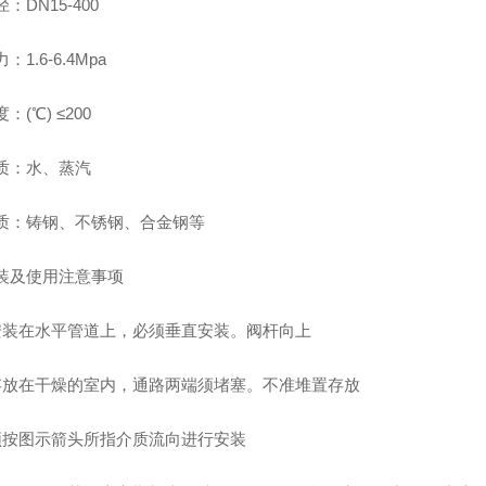
口径：DN15-400
1.6-6.4Mpa
：(℃) ≤200
质：水、蒸汽
质：铸钢、不锈钢、合金钢等
装及使用注意事项
安装在水平管道上，必须垂直安装。阀杆向上
存放在干燥的室内，通路两端须堵塞。不准堆置存放
须按图示箭头所指介质流向进行安装