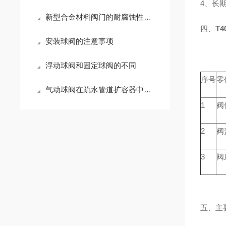
4、长
新型合金材料阀门的耐腐蚀性及应用前景
四、
T
安装球阀的注意事项
浮动球阀和固定球阀的不同
序号
零
气动球阀在疏水管道扩容器中的主要作用
1
阀
2
阀
3
阀
五、主要