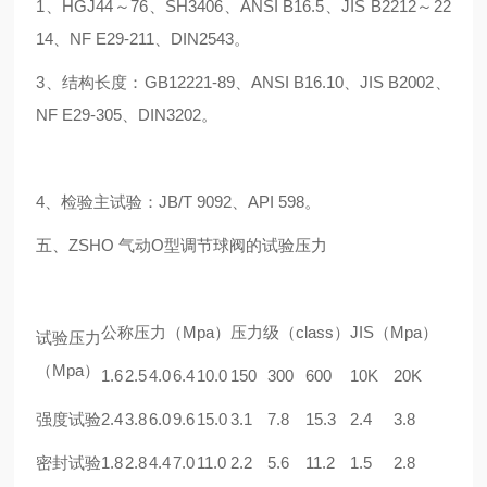
1、HGJ44～76、SH3406、ANSI B16.5、JIS B2212～22
14、NF E29-211、DIN2543。
3、结构长度：GB12221-89、ANSI B16.10、JIS B2002、
NF E29-305、DIN3202。
4、检验主试验：JB/T 9092、API 598。
五、ZSHO 气动O型调节球阀的试验压力
公称压力（Mpa）
压力级（class）
JIS（Mpa）
试验压力
（Mpa）
1.6
2.5
4.0
6.4
10.0
150
300
600
10K
20K
强度试验
2.4
3.8
6.0
9.6
15.0
3.1
7.8
15.3
2.4
3.8
密封试验
1.8
2.8
4.4
7.0
11.0
2.2
5.6
11.2
1.5
2.8