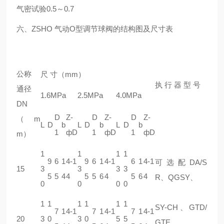
气密试验
0.5～0.7
六、ZSHO 气动O型调节球阀的结构图及尺寸表
公称
尺 寸（mm）
执 行 器 型 号
通径
1.6MPa
2.5MPa
4.0MPa
DN
D
Z-
D
Z-
D
Z-
（m
L
D
b
L
D
b
L
D
b
1
фD
1
фD
1
фD
m）
1
1
1
1
9
6
1
4-1
9
6
1
4-1
6
1
4-1
可选配DA/S
15
3
3
3
3
5
5
4
4
5
5
6
4
5
6
4
R、QGSY、
0
0
0
0
1
1
1
1
1
1
SY-CH、GTD/
7
1
4-1
7
1
4-1
7
1
4-1
20
3
0
3
0
5
5
GTE