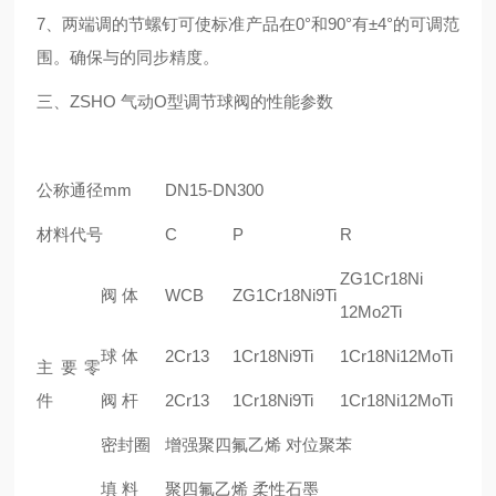
7、两端调的节螺钉可使标准产品在0°和90°有±4°的可调范
围。确保与的同步精度。
三、ZSHO 气动O型调节球阀的性能参数
公称通径mm
DN15-DN300
材料代号
C
P
R
ZG1Cr18Ni
阀 体
WCB
ZG1Cr18Ni9Ti
12Mo2Ti
球 体
2Cr13
1Cr18Ni9Ti
1Cr18Ni12MoTi
主要零
件
阀 杆
2Cr13
1Cr18Ni9Ti
1Cr18Ni12MoTi
密封圈
增强聚四氟乙烯 对位聚苯
填 料
聚四氟乙烯 柔性石墨