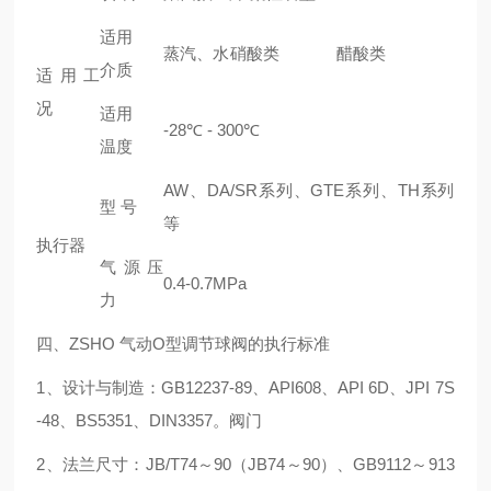
适用
蒸汽、水
硝酸类
醋酸类
介质
适用工
况
适用
-28℃ - 300℃
温度
AW、DA/SR系列、GTE系列、TH系列
型 号
等
执行器
气源压
0.4-0.7MPa
力
四、ZSHO 气动O型调节球阀的执行标准
1、设计与制造：GB12237-89、API608、API 6D、JPI 7S
-48、BS5351、DIN3357。阀门
2、法兰尺寸：JB/T74～90（JB74～90）、GB9112～913