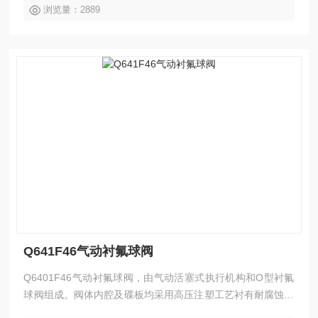
浏览量：2889
Q641F46气动衬氟球阀
Q6401F46气动衬氟球阀，由气动活塞式执行机构和O型衬氟
球阀组成。阀体内腔及碟板均采用高压注塑工艺衬有耐腐蚀、
耐老化的聚全氟乙炳烯，故具有可靠的耐腐蚀性和密封性。