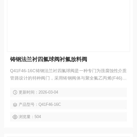
铸钢法兰衬四氟球阀衬氟放料阀
Q41F46-16C铸钢法兰衬四氟球阀是一种专门为强腐蚀性介质
管路设计的特种阀门，采用铸钢阀体与聚全氟乙丙烯(F46)衬
里相结合的结构，兼具金属机械强度和氟塑料的优异耐腐蚀性
更新时间：2026-03-04
能。该阀门广泛应用于化工、石油、制药、冶金等工业部门，
用于控制酸、碱等强腐蚀性介质的启闭和调节，是目前防腐阀
产品型号：Q41F46-16C
门设备中的选择之一。
浏览量：504