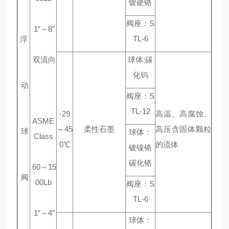
镀硬铬
阀座：S
1″～8″
TL-6
浮
双流向
球体:碳
化钨
动
阀座：S
TL-12
-29
高温、高腐蚀、
ASME
～45
柔性石墨
高压含固体颗粒
球
球体：
Class
0℃
的流体
镀镍铬
碳化铬
60～15
阀
00Lb
阀座：S
TL-6
1″～4″
球体：