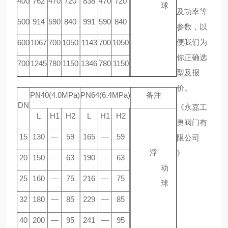
400
762
470
720
838
470
720
球
及功率等
500
914
590
840
991
590
840
参数，以
便我们为
600
1067
700
1050
1143
700
1050
你正确选
700
1245
780
1150
1346
780
1150
型及报
价。
PN40(4.0MPa)
PN64(6.4MPa)
备注
DN
《永嘉工
L
H1
H2
L
H1
H2
奥阀门有
15
130
—
59
165
—
59
限公司
浮
》
20
150
—
63
190
—
63
动
25
160
—
75
216
—
75
球
32
180
—
85
229
—
85
40
200
—
95
241
—
95