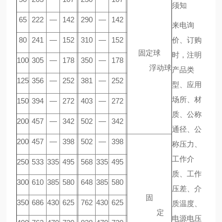
须知
65
222
—
142
290
—
142
来电询
80
241
—
152
310
—
152
价、订购
固定球
时，注明
100
305
—
178
350
—
178
浮动球
产品类
125
356
—
252
381
—
252
型、应用
场所、材
150
394
—
272
403
—
272
质、公称
200
457
—
342
502
—
342
通径、公
200
457
—
398
502
—
398
称压力、
工作介
250
533
335
495
568
335
495
质、工作
300
610
385
580
648
385
580
压差、介
固
350
686
430
625
762
430
625
质温度、
定
电源电压