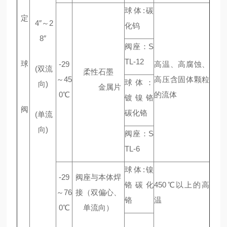
球体:碳
定
4″～2
化钨
8″
阀座：S
TL-12
球
-29
高温、高腐蚀、
(双流
柔性石墨
～45
高压含固体颗粒
球体：
向)
金属片
0℃
的流体
镀镍铬
阀
碳化铬
(单流
向)
阀座：S
TL-6
球体:镍
-29
阀座与本体焊
铬碳化
450℃以上的高
～76
接（双偏心、
铬
温
0℃
单流向）