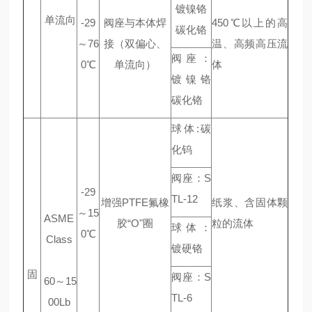
镀镍铬
单流向
-29
阀座与本体焊
450℃以上的高
碳化铬
～76
接（双偏心、
温、高频高压流
阀座：
0℃
单流向）
体
镀镍铬
碳化铬
球体:碳
化钨
阀座：S
-29
TL-12
增强PTFE氟橡
纸浆、含固体颗
～15
ASME
胶“O"圈
粒的流体
球体：
0℃
Class
镀硬铬
固
阀座：S
60～15
TL-6
00Lb