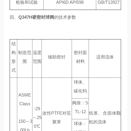
检验和试验
API6D API598
GB/T13927
四、
Q347H硬密封球阀
的技术参数
结
构
制造范
温度
密封面
辅助密封
适用流体
形
围
范围
材料
式
球体、
碳化钨
ASME
阀座：S
Class
-29
TL-12
改性PTFE对莅
纸浆、含固体颗
～25
150～3
聚苯
粒的流体
球体：
0℃
00Lb