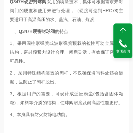
Q347H硬密封球阀
采用的喷涂技术，集体可根据需求来对
阀门的硬度和使用来进行处理，（硬度可达到HRC78)主
要适用于高温高压的水、蒸汽、石油、煤炭
二、
Q347H硬密封球阀
的特点
1、采用圆柱形弹簧或波形弹簧预载的裣性可动金属阀座
电话咨询
结构，密封预紧力设计合理、闭启灵活，有效保证密封的
可靠性。
2 、采用特殊结构装置的阀杆，不仅确保填写料处还会渗
漏，且防止了阀杆脱出。
3、根据用户的需要，可设计成适应粉尘(包括含固体颗
粒)，浆料等介质的结构，使球阀耐磨及耐高温性能更好。
4、本身具有防火防静电功能。