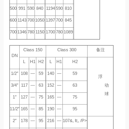
500
991
590
840
1194
590
810
600
1143
700
1050
1397
700
845
700
1346
780
1150
1700
780
1089
Class 150
Class 300
备注
DN
L
H1
H2
L
H1
H2
1/2″
108
—
59
140
—
59
浮
3/4″
117
—
63
152
—
63
动
球
1″
127
—
75
165
—
75
11/2″
165
—
85
190
—
95
2″
178
—
95
216
—
107&, lt;, /P>