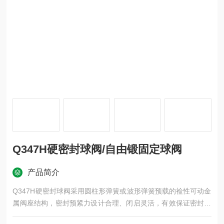
Q347H硬密封球阀/自由锻固定球阀
产品简介
Q347H硬密封球阀采用圆柱形弹簧或波形弹簧预载的裣性可动金
属阀座结构，密封预紧力设计合理、闭启灵活，有效保证密封的
可靠性。