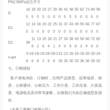
PN2.5MPa法兰尺寸
16
18
20
23
27
30
36
42
48
55
62
73
84
96
D
5
5
0
5
0
0
0
5
5
5
0
0
5
0
12
14
16
19
22
25
31
37
43
49
55
66
77
87
D1
5
5
0
0
0
0
0
0
0
0
0
0
0
5
11
13
15
18
21
27
33
38
44
50
60
72
82
D2
99
8
2
6
4
1
4
0
9
8
3
9
0
0
4-1
8-1
8-1
8-2
8-2
8-2
12-
12-
16-
16-
16-
20-
20-
24-
n-φd
8
8
8
2
6
6
26
30
30
33
36
36
39
42
七、订购须知
客户来电询价、订购时，注明产品类型、应用场所、材
质、公称通径、公称压力、工作介质、工作压差、介质温
度、电源电压及功率等参数，以便我们为你正确选型及报
价。
《永嘉工奥阀门有限公司》