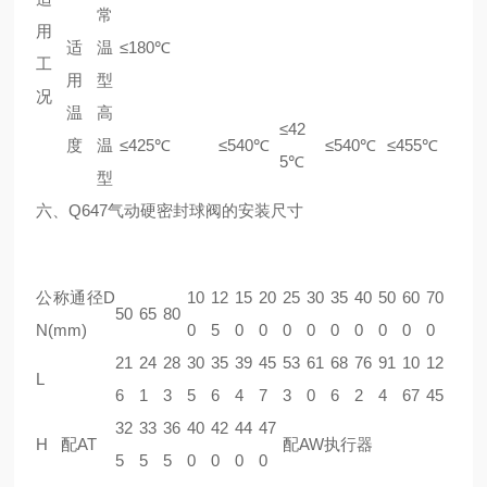
常
用
适
温
≤180℃
工
用
型
况
温
高
≤42
度
温
≤425℃
≤540℃
≤540℃
≤455℃
5℃
型
六、
Q647气动硬密封球阀
的安装尺寸
公称通径D
10
12
15
20
25
30
35
40
50
60
70
50
65
80
N(mm)
0
5
0
0
0
0
0
0
0
0
0
21
24
28
30
35
39
45
53
61
68
76
91
10
12
L
6
1
3
5
6
4
7
3
0
6
2
4
67
45
32
33
36
40
42
44
47
H
配AT
配AW执行器
5
5
5
0
0
0
0