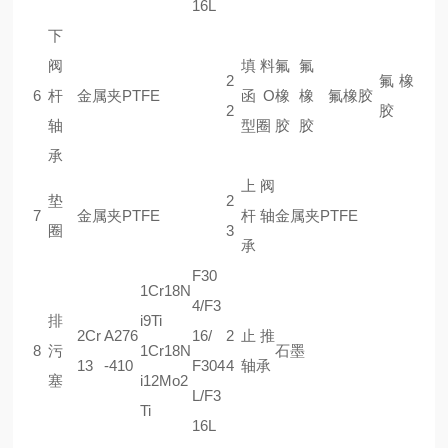
16L
下
阀
填料
氟
氟
2
氟橡
6
杆
金属夹PTFE
函O
橡
橡
氟橡胶
2
胶
轴
型圈
胶
胶
承
上阀
垫
2
7
金属夹PTFE
杆轴
金属夹PTFE
圈
3
承
F30
1Cr18N
4/F3
排
i9Ti
2Cr
A276
16/
2
止推
8
污
1Cr18N
石墨
13
-410
F304
4
轴承
塞
i12Mo2
L/F3
Ti
16L