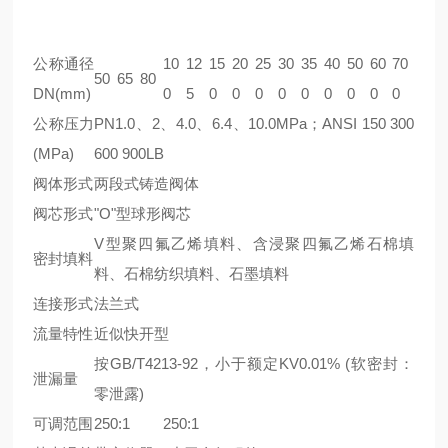
公称通径
10
12
15
20
25
30
35
40
50
60
70
50
65
80
DN(mm)
0
5
0
0
0
0
0
0
0
0
0
公称压力
PN1.0、2、4.0、6.4、10.0MPa；ANSI 150 300
(MPa)
600 900LB
阀体形式
两段式铸造阀体
阀芯形式
"O"型球形阀芯
V型聚四氟乙烯填料、含浸聚四氟乙烯石棉填
密封填料
料、石棉纺织填料、石墨填料
连接形式
法兰式
流量特性
近似快开型
按GB/T4213-92，小于额定KV0.01% (软密封：
泄漏量
零泄露)
可调范围
250:1
250:1