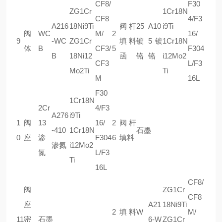
CF8/
F30
ZG1Cr
1Cr18N
CF8
4/F3
A216
18Ni9Ti
阀杆
25
A10
i9Ti
阀
WC
M/
2
16/
9
-WC
ZG1Cr
填料
镀
5镀
1Cr18N
体
B
CF3/
5
F304
B
18Ni12
函
铬
铬
i12Mo2
CF3
L/F3
Mo2Ti
Ti
M
16L
F30
1Cr18N
2Cr
4/F3
A276
i9Ti
1
阀
13
16/
2
阀杆
-410
1Cr18N
石墨
0
座
渗
F304
6
填料
渗氮
i12Mo2
氮
L/F3
Ti
16L
CF8/
阀
ZG1Cr
CF8
座
A21
18Ni9Ti
2
填料
W
M/
11
密
石墨
6-W
ZG1Cr