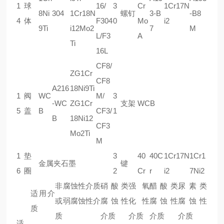
1
球
16/
3
Cr
1Cr17N
8Ni
304
1Cr18N
螺钉
3-B
-B8
4
体
F304
0
Mo
i2
9Ti
i12Mo2
7
M
L/F3
A
Ti
16L
CF8/
ZG1Cr
CF8
A216
18Ni9Ti
1
阀
WC
M/
3
-WC
ZG1Cr
支架
WCB
5
盖
B
CF3/
1
B
18Ni12
CF3
Mo2Ti
M
1
垫
3
40
40C
1Cr17N
1Cr1
金属夹石墨
键
6
圈
2
Cr
r
i2
7Ni2
非腐蚀性介质
硝酸类
强氧
醋酸类
尿素类
适用介
或弱腐蚀性介
腐蚀性
化性
腐蚀性
腐蚀性
质
质
介质
介质
介质
介质
适