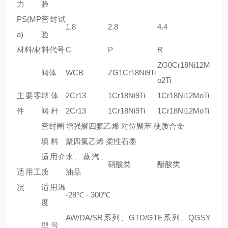
力
验
PS(MP
密封试
1.8
2.8
4.4
a)
验
材料/材料代号
C
P
R
ZG0Cr18Ni12M
阀体
WCB
ZG1Cr18Ni9Ti
o2Ti
主要零
球 体
2Cr13
1Cr18Ni9Ti
1Cr18Ni12MoTi
件
阀 杆
2Cr13
1Cr18Ni9Ti
1Cr18Ni12MoTi
密封圈
增强聚四氟乙烯 对位聚苯 硬质合金
填 料
聚四氟乙烯 柔性石墨
适用介
水、蒸汽、
硝酸类
醋酸类
适用工
质
油品
况
适用温
-28℃ - 300℃
度
AW/DA/SR系列、GTD/GTE系列、QGSY
型 号