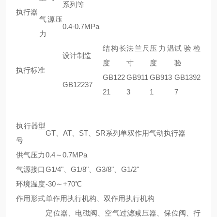
系列等
执行器
气源压
0.4-0.7MPa
力
结构长
法兰尺
压力温
试验检
设计制造
度
寸
度
验
执行标准
GB122
GB911
GB913
GB1392
GB12237
21
3
1
7
执行器型
GT、AT、ST、SR系列单双作用气动执行器
号
供气压力
0.4～0.7MPa
气源接口
G1/4"、G1/8"、G3/8"、G1/2"
环境温度
-30～+70℃
作用形式
单作用执行机构、双作用执行机构
定位器、电磁阀、空气过滤减压器、保位阀、行