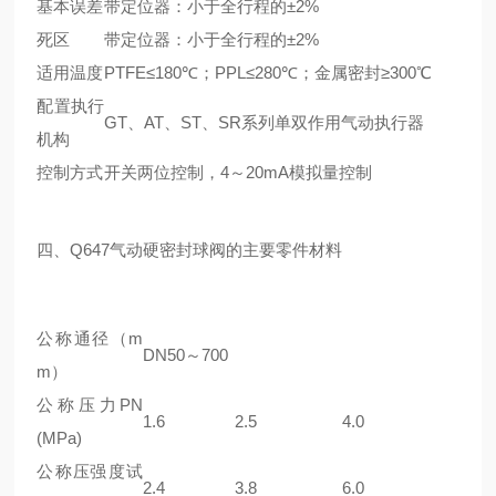
基本误差
带定位器：小于全行程的±2%
死区
带定位器：小于全行程的±2%
适用温度
PTFE≤180℃；PPL≤280℃；金属密封≥300℃
配置执行
GT、AT、ST、SR系列单双作用气动执行器
机构
控制方式
开关两位控制，4～20mA模拟量控制
四、
Q647气动硬密封球阀
的主要零件材料
公称通径（m
DN50～700
m）
公称压力PN
1.6
2.5
4.0
(MPa)
公称压
强度试
2.4
3.8
6.0