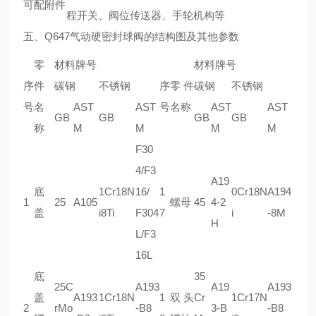
可配附件
程开关、阀位传送器、手轮机构等
五、
Q647气动硬密封球阀
的结构图及其他参数
零
材料牌号
材料牌号
序
件
碳钢
不锈钢
序
零件
碳钢
不锈钢
号
名
AST
AST
号
名称
AST
AST
GB
GB
GB
GB
称
M
M
M
M
F30
4/F3
A19
底
1Cr18N
16/
1
0Cr18N
A194
1
25
A105
螺母
45
4-2
盖
i8Ti
F304
7
i
-8M
H
L/F3
16L
底
35
25C
A193
A19
A193
盖
A193
1Cr18N
1
双头
Cr
1Cr17N
2
rMo
-B8
3-B
-B8