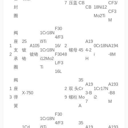
7
压盖
CB
CF3/
封
CB
18Ni12
CF3
圈
Mo2Ti
M
F30
阀
1Cr18N
4/F3
座
25
i9Ti
A19
1
A105
16/
2
0Cr18N
A194
支
镀
1Cr18N
螺母
45
4-2
2
镀铬
F304
8
i
-8M
承
铬
i12Mo2
H
L/F3
圈
Ti
16L
阀
35
A19
A193
1
座
2
双头
Cr
1Cr17N
X-750
3-B
-B8
3
弹
9
螺柱
Mo
i2
7
M
簧
A
F30
1Cr18N
4/F3
35
1Crl
i9Ti
A19
A193