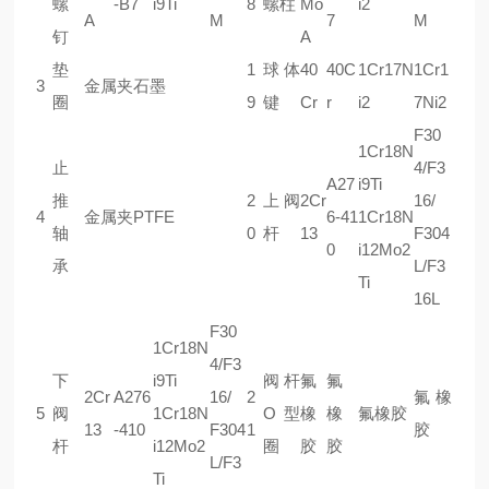
螺
-B7
i9Ti
8
螺柱
Mo
i2
A
M
7
M
钉
A
垫
1
球体
40
40C
1Cr17N
1Cr1
3
金属夹石墨
圈
9
键
Cr
r
i2
7Ni2
F30
1Cr18N
止
4/F3
A27
i9Ti
推
2
上阀
2Cr
16/
4
金属夹PTFE
6-41
1Cr18N
轴
0
杆
13
F304
0
i12Mo2
承
L/F3
Ti
16L
F30
1Cr18N
4/F3
下
i9Ti
阀杆
氟
氟
2Cr
A276
16/
2
氟橡
5
阀
1Cr18N
O型
橡
橡
氟橡胶
13
-410
F304
1
胶
杆
i12Mo2
圈
胶
胶
L/F3
Ti