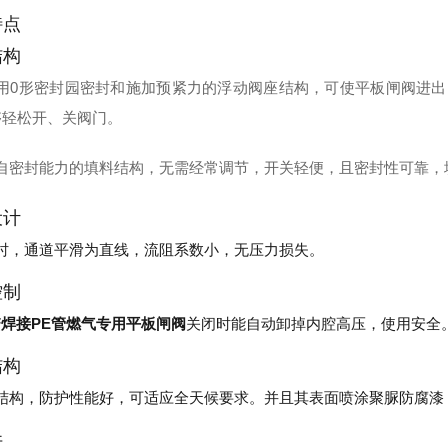
特点
结构
用0形密封园密封和施加预紧力的浮动阀座结构，可使平板闸阀进出
够轻松开、关阀门。
自密封能力的填料结构，无需经常调节，开关轻便，且密封性可靠，
设计
时，通道平滑为直线，流阻系数小，无压力损失。
控制
/F焊接PE管燃气专用平板闸阀
关闭时能自动卸掉内腔高压，使用安全
结构
结构，防护性能好，可适应全天候要求。并且其表面喷涂聚脲防腐漆
件