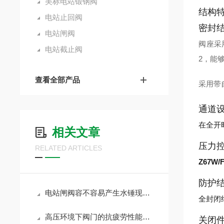
美标电站锻钢阀
结构
电站止回阀
密封
电站闸阀
阀座采
电站截止阀
2，能
查看全部产品
采用带
通道
在全开
相关文章
压力
RELATED ARTICLES
Z67W
防护
电站闸阀容不容易产生水锤现象？
全封闭
高压环境下阀门的抗疲劳性能研究与应用
关闭