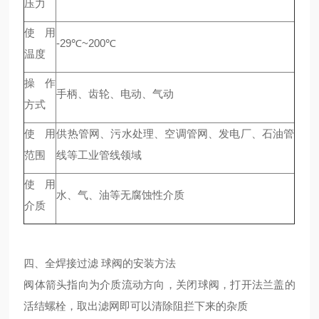
压力
使用
-29℃~200℃
温度
操作
手柄、齿轮、电动、气动
方式
使用
供热管网、污水处理、空调管网、发电厂、石油管
范围
线等工业管线领域
使用
水、气、油等无腐蚀性介质
介质
四、全焊接过滤 球阀的安装方法
阀体箭头指向为介质流动方向，关闭球阀，打开法兰盖的
活结螺栓，取出滤网即可以清除阻拦下来的杂质