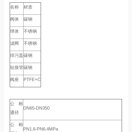
名称
材质
阀体
碳钢
球体
不锈钢
滤网
不锈钢
排污盖
碳钢
短接管
碳钢
阀座
PTFE+C
公称
DN65-DN350
通径
公称
PN1.6-PN6.4MPa