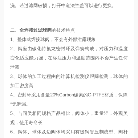
洗。若过滤网破损，打开中道法兰盖可以进行更换。
二、
全焊接过滤球阀
的技术特点
1、整体式焊接球阀，不会有外部泄露现象
2、阀座由碳化特氟龙密封环及弹簧构成，对压力和温度
变化适应能力强，在标注压力和温度范围内不会产生任何
泄露
3、球体的加工过程由的计算机检测仪跟踪检测，球体的
加工密度高
4、密封环采用含量20%Carbon碳素的C-PTFE材质，保障
*无泄漏。
5、与同类相同规格产品相比，阀体小，重量轻，外观美
观，使用寿命长
6、阀体、球体及边阀体均采用有缝钢管压制成型。阀杆