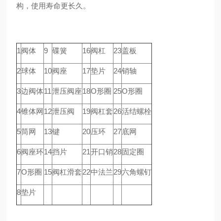
构，使用寿命更长久。
1
阀体
9
碟簧
16
阀杠
23
盖板
2
球体
10
阀座
17
垫片
24
销轴
3
边阀体
11
泄压阀座
18
O形圈
25
O形圈
4
锥体网
12
泄压阀
19
阀杠套
26
活结螺栓
5
筒网
13
键
20
压环
27
底网
6
阀座环
14
挡片
21
开口销
28
固定圈
7
O形圈
15
阀杠滑套
22
中法兰
29
六角螺钉
8
垫片