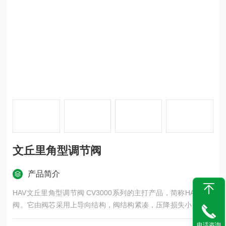
文丘里角型调节阀
产品简介
HAV文丘里角型调节阀 CV3000系列的主打产品，简称HAV调节
阀。它由阀芯采用上导向结构，阀结构紧凑，压降损失小，流量
大，可调范围广。适用于控制含有颗粒的流体和泥浆、粘性或闪
电话咨询