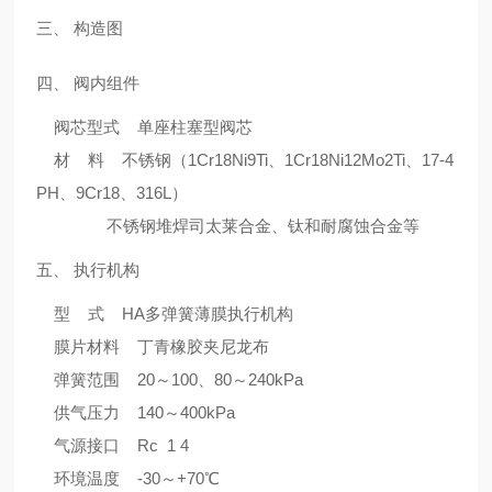
三、 构造图
四、 阀内组件
阀芯型式 单座柱塞型阀芯
材 料 不锈钢（1Cr18Ni9Ti、1Cr18Ni12Mo2Ti、17-4
PH、9Cr18、316L）
不锈钢堆焊司太莱合金、钛和耐腐蚀合金等
五、 执行机构
型 式 HA多弹簧薄膜执行机构
膜片材料 丁青橡胶夹尼龙布
弹簧范围 20～100、80～240kPa
供气压力 140～400kPa
气源接口 Rc 1 4
环境温度 -30～+70℃