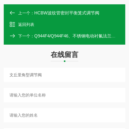
HCBW波纹管密封平衡笼式调节阀
上一个：
返回列表
Q944F4/Q944F46、不锈钢电动衬氟法兰三通切断球阀T型L型
下一个：
在线留言