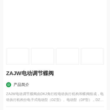
ZAJW电动调节蝶阀
产品简介
ZAJW电动调节蝶阀由DKJ角行程电动执行机构和蝶阀组成，电
动执行机构分电子式电动型（DZ型）、电动型（DP型），DZ型
直接接收调节仪表或计算机控制信号，DP型需与伺服放大器配套