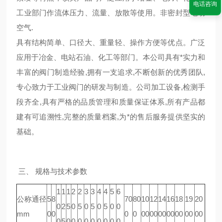
电话咨询
工业部门作流体压力、流量、放散等使用。非密封型电动
空气.
具有结构简单、口径大、重量轻、操作方便等优点。广泛
应用于冶金、电站石油、化工等部门。本公司具有*实力和
丰富的阀门制造经验,拥有一支追求,不断创新的优秀团队,
专心致力于工业阀门的研发与制造。公司加工设备,检测手
段齐全,具有严格的品质管理和质量保证体系,所有产品都
建有可追溯性,完整的质量档案,为*的售后服务提供坚实的
基础。
三、 规格与技术参数
1
1
1
2
2
3
3
4
4
5
6
公称通径
5
8
70
80
10
12
14
16
18
19
20
0
2
5
0
5
0
5
0
5
0
0
mm
0
0
0
0
00
00
00
00
00
00
00
0
5
0
0
0
0
0
0
0
0
0