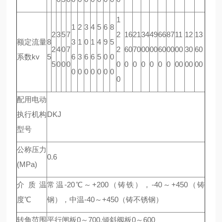
1
1
2
3
4
5
6
8
2
3
5
7
2
16
21
34
49
66
87
11
12
13
额定流量
8
3
1
0
1
4
9
5
2
4
0
7
2
60
70
00
00
60
00
00
30
60
系数kv
5
6
3
6
6
5
0
0
5
0
0
0
0
0
0
0
0
0
0
00
00
00
0
0
0
0
0
0
0
0
配用电动
执行机构
DKJ
型号
公称压力
0.6
(MPa)
介质温
常温-20℃～+200（铸铁），-40～+450（铸
度℃
钢），中温-40～+450（铸不锈钢）
转角范围
平行闸板0～700,倾斜阀板0～600