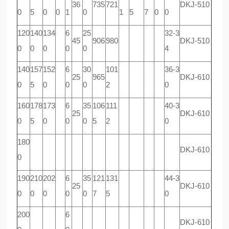
36
735
721
DKJ-510
0
5
0
0
1
0
1
5
7
0
0
120
140
134
6
25
32-3
45
906
980
DKJ-510
0
0
0
0
0
4
140
157
152
6
30
101
36-3
25
965
DKJ-610
0
5
0
0
0
2
0
160
178
173
6
35
106
111
40-3
25
DKJ-610
0
5
0
0
0
5
2
0
180
DKJ-610
0
190
210
202
6
35
121
131
44-3
25
DKJ-610
0
0
0
0
0
7
5
0
200
6
DKJ-610