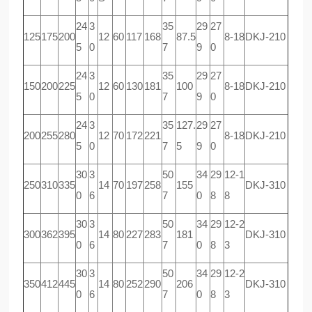
24
3
35
29
27
125
175
200
12
60
117
168
87.5
8-18
DKJ-210
5
0
7
9
0
24
3
35
29
27
150
200
225
12
60
130
181
100
8-18
DKJ-210
5
0
7
9
0
24
3
35
127.
29
27
200
255
280
12
70
172
221
8-18
DKJ-210
5
0
7
5
9
0
30
3
50
34
29
12-1
250
310
335
14
70
197
258
155
DKJ-310
0
6
7
0
8
8
30
3
50
34
29
12-2
300
362
395
14
80
227
283
181
DKJ-310
0
6
7
0
8
3
30
3
50
34
29
12-2
350
412
445
14
80
252
290
206
DKJ-310
0
6
7
0
8
3