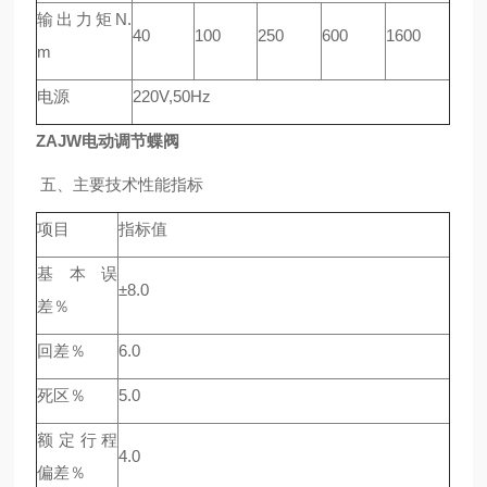
输出力矩N.
40
100
250
600
1600
m
电源
220V,50Hz
ZAJW电动调节蝶阀
五、
主要技术性能指标
项目
指标值
基本误
±8.0
差％
回差％
6.0
死区％
5.0
额定行程
4.0
偏差％