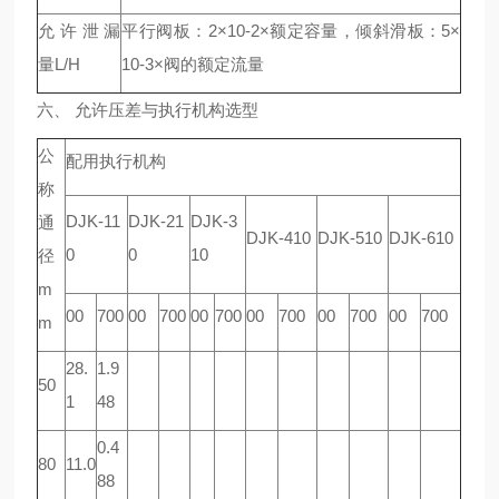
允许泄漏
平行阀板：2×10-2×额定容量，倾斜滑板：5×
量L/H
10-3×阀的额定流量
六、 允许压差与执行机构选型
公
配用执行机构
称
DJK-11
DJK-21
DJK-3
通
DJK-410
DJK-510
DJK-610
0
0
10
径
m
00
700
00
700
00
700
00
700
00
700
00
700
m
28.
1.9
50
1
48
0.4
80
11.0
88