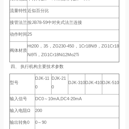
流量特性
近似百分比
接管法兰
按JB78-59中对夹式法兰连接
动作时间
25
Ht200，35，ZG230-450，1Cr18Ni9，ZG1Cr18
阀体材质
Ni9Ti，ZG1Cr18Ni12Mo2Ti
四、 执行机构主要技术参数
DJK-11
DJK-21
型号
DJK-310
DJK-410
DJK-510
0
0
输入信号
DC0～10mA,DC4-20mA
输入电阻Ω
200
输出转角0
0～90