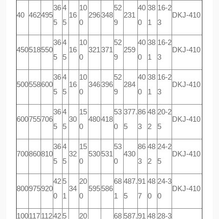
36
4
10
52
40
38
16-2
40
462
495
16
296
348
231
DKJ-410
5
5
0
9
0
1
3
36
4
10
52
40
38
16-2
450
518
550
16
321
371
259
DKJ-410
5
5
0
9
0
1
3
36
4
10
52
40
38
16-2
500
558
600
16
346
396
284
DKJ-410
5
5
0
9
0
1
3
36
4
15
53
377.
86
48
20-2
600
755
706
30
480
418
DKJ-410
5
5
0
0
5
3
2
5
36
4
15
53
86
48
24-2
700
860
810
32
530
531
430
DKJ-410
5
5
0
0
3
2
5
42
5
20
68
487.
91
48
24-3
800
975
920
34
595
586
DKJ-410
0
1
0
1
5
7
0
0
100
117
112
42
5
20
68
587.
91
48
28-3