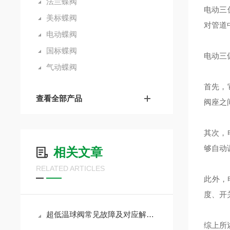
法兰蝶阀
电动三
美标蝶阀
对管道
电动蝶阀
国标蝶阀
电动三
气动蝶阀
首先，
查看全部产品
阀座之
其次，
够自动
相关文章
RELATED ARTICLES
此外，
度、开
超低温球阀常见故障及对应解决办法大公开
综上所