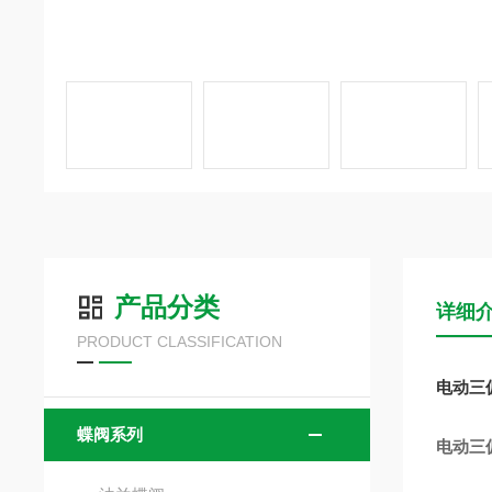
产品分类
详细
PRODUCT CLASSIFICATION
电动三
蝶阀系列
电动三