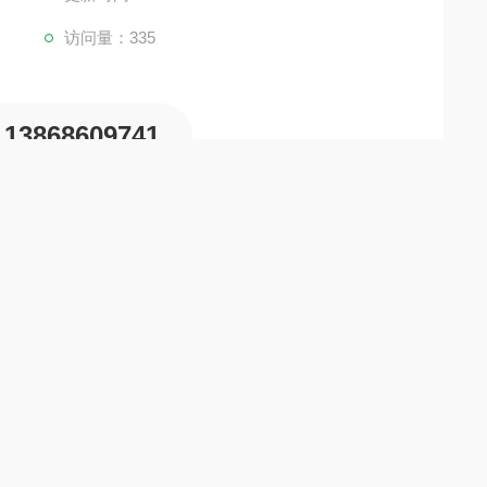
访问量：335
13868609741
统的管路上，主要用于切断或接通管路介质。这种阀门的
，确保了阀门的安全性和可靠性。