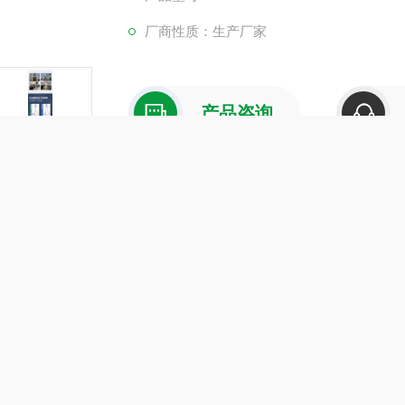
厂商性质：生产厂家
产品咨询
介绍
在线留言
站闸阀
是一种专为电站设计的高温高压阀门，适用于火力电站各种系
括：
范：遵循严格的设计与制造标准，如GB/T12234和ASMEB16.34