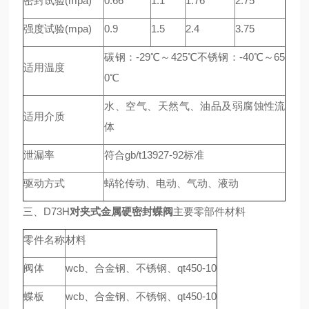
密封试验(mpa)
0.66
1.1
1.76
2.75
强度试验(mpa)
0.9
1.5
2.4
3.75
碳钢：-29℃～425℃不锈钢：-40℃～65
适用温度
0℃
水、空气、天然气、油品及弱腐蚀性流
适用介质
体
泄漏率
符合gb/t13927-92标准
驱动方式
蜗轮传动、电动、气动、液动
三、D73H
对夹式金属硬密封蝶阀
主要零部件材料
零件名称
材料
阀体
wcb、合金钢、不锈钢、qt450-10
蝶板
wcb、合金钢、不锈钢、qt450-10