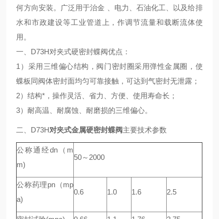
何方向安装。广泛用于治金 、电力、石油化工、以及给排
水和市政建设等工业管道上，作调节流量和载断流体使
用。
一、D73H对夹式硬密封蝶阀优点：
1）采用三维偏心结构，阀门密封圈采用弹性金属圈，使
蝶板同阀体密封面均匀可靠接触，可达到气密封无泄露；
2）结构*，操作灵活、省力、方便、使用寿命长；
3）耐高温、耐腐蚀、耐磨损的三维偏心。
二、D73H
对夹式金属硬密封蝶阀
主要技术参数
公称通经dn（m
50～2000
m)
公称药理pn（mp
0.6
1.0
1.6
2.5
a)