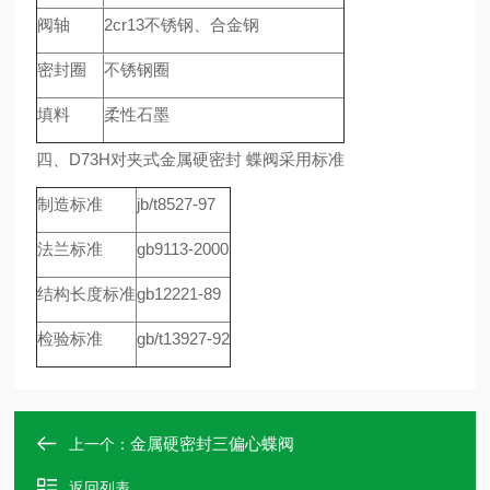
阀轴
2cr13不锈钢、合金钢
密封圈
不锈钢圈
填料
柔性石墨
四、D73H对夹式金属硬密封 蝶阀采用标准
制造标准
jb/t8527-97
法兰标准
gb9113-2000
结构长度标准
gb12221-89
检验标准
gb/t13927-92
金属硬密封三偏心蝶阀
上一个：
返回列表