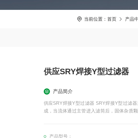
当前位置：
首页
产品
供应SRY焊接Y型过滤器
产品简介
供应SRY焊接Y型过滤器 SRY焊接Y型过滤器主要由主管、支管、滤筒、法兰、法兰盖及紧固件等组
成，当流体通过主管进入滤筒后，固体杂质
口排出。当需要清洗时，旋开支管底部螺塞
可，因而广泛应用于石油、化工、污水等方面
产品型号：