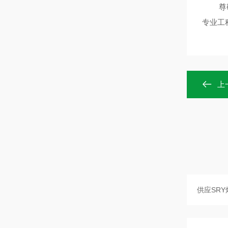
尊敬的
专业工
上