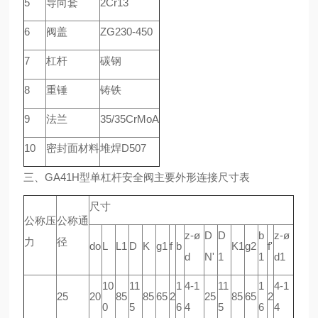
5
导向套
2Cr13
6
阀盖
ZG230-450
7
杠杆
碳钢
8
重锤
铸铁
9
法兰
35/35CrMoA
10
密封面材料
堆焊D507
三、GA41H型单杠杆安全阀主要外形连接尺寸表
尺寸
公称压
公称通
z-ø
D
D
b
z-ø
力
径
do
L
L1
D
K
g1
f
b
K1
g2
f'
d
N'
1
1
d1
10
11
1
4-1
11
1
4-1
25
20
85
85
65
2
25
85
65
2
0
5
6
4
5
6
4