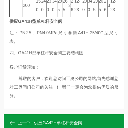
15
24
23
34
29
26
2
12-
20
34
29
26
2
12-
200
3
3
0
0
0
0
5
5
6
23
0
0
5
5
6
23
供应GA41H型单杠杆安全阀
注：PN2.5、PN4.0MPa尺寸参照A41H-25/40C型尺寸
表。
四、GA41H型单杠杆安全阀主要结构图
客户订货须知：
尊敬的客户：欢迎您访问工奥公司的网站,首先感谢您
对工奥阀门公司的关注 ！ 我们一定会为您提供优质的服
务。
供应GA42H单杠杆安全阀
上一个：