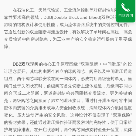
在石油化工、天然气输送、工业流体控制等对密封性能和安全可
电话咨询
靠性要求高的领域，DBB(Double Block and Bleed)双联球阀凭借其
独特的结构设计和使用性能，成为流体管路系统中的关键控制元件。
它通过创新的双重阻断与泄压设计，有效解决了单球阀在高压、高危
介质输送中的密封隐患，为工业生产的安全稳定运行提供了重要保
障。
DBB双联球阀
的核心工作原理围绕 “双重阻断 + 中间泄压” 的设
计理念展开。其结构由两个独立的球阀阀芯、阀座以及中间泄压通道
组成，两个阀芯串联安装在同一阀体内，形成前后两级密封单元。当
阀门处于关闭状态时，前级阀芯首先切断主流体通道，后级阀芯同步
闭合形成二次阻断，两道密封结构共同阻挡介质流动。更为关键的
是，两级阀芯之间预留了独立的泄压接口，通过打开泄压阀可将中间
腔体内残留的介质排出或导入安全回收系统，消除腔体内介质因温度
变化、压力波动产生的安全风险。这种设计不仅实现了 “双重保险”
的密封效果，还能通过泄压操作验证两级密封的完好性，便于日常维
护与故障排查。在开启状态时，两个阀芯同步旋转至全开位置，流体