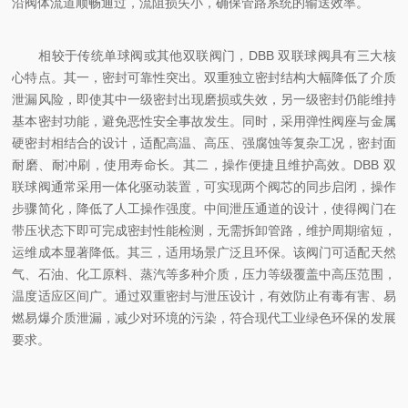
沿阀体流道顺畅通过，流阻损失小，确保管路系统的输送效率。
相较于传统单球阀或其他双联阀门，DBB 双联球阀具有三大核
心特点。其一，密封可靠性突出。双重独立密封结构大幅降低了介质
泄漏风险，即使其中一级密封出现磨损或失效，另一级密封仍能维持
基本密封功能，避免恶性安全事故发生。同时，采用弹性阀座与金属
硬密封相结合的设计，适配高温、高压、强腐蚀等复杂工况，密封面
耐磨、耐冲刷，使用寿命长。其二，操作便捷且维护高效。DBB 双
联球阀通常采用一体化驱动装置，可实现两个阀芯的同步启闭，操作
步骤简化，降低了人工操作强度。中间泄压通道的设计，使得阀门在
带压状态下即可完成密封性能检测，无需拆卸管路，维护周期缩短，
运维成本显著降低。其三，适用场景广泛且环保。该阀门可适配天然
气、石油、化工原料、蒸汽等多种介质，压力等级覆盖中高压范围，
温度适应区间广。通过双重密封与泄压设计，有效防止有毒有害、易
燃易爆介质泄漏，减少对环境的污染，符合现代工业绿色环保的发展
要求。