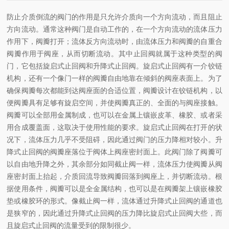
防止介质倒流的阀门的作用是只允许介质向一个方向流动，而且阻止
方向流动。通常这种阀门是自动工作的，在一个方向流动的流体压力
作用下，阀瓣打开；流体反方向流动时，由流体压力和阀瓣的自重合
阀瓣作用于阀座，从而切断流动。其中止回阀就属于这种类型的阀
门，它包括旋启式止回阀和升降式止回阀。旋启式止回阀有一介铰链
机构，还有一个像门一样的阀瓣自由地靠在倾斜的阀座表面上。为了
确保阀瓣每次都能到达阀座面的合适位置，阀瓣设计在铰链机构，以
便阀瓣具有足够有旋启空间，并使阀瓣真正的、全面的与阀座接触。
阀瓣可以全部用金属制成，也可以在金属上镶嵌皮革、橡胶、或者采
用合成覆盖面，这取决于使用性能的要求。旋启式止回阀在打开的状
况下，流体压力几乎不受阻碍，因此通过阀门的压力降相对较小。升
降式止回阀的阀瓣座落位于阀体上阀座密封面上。此阀门除了阀瓣可
以自由地升降之外，其余部分如同截止阀一样，流体压力使阀瓣从阀
座密封面上抬起，介质回流导致阀瓣回落到阀座上，并切断流动。根
据使用条件，阀瓣可以是全金属结构，也可以是在阀瓣架上镶嵌橡胶
垫或橡胶环的形式。像截止阀一样，流体通过升降式止回阀的通道也
是狭窄的，因此通过升降式止回阀的压力降比旋启式止回阀大些，而
且旋启式止回阀的流量受到的限制很少。